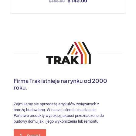
Pierwotna
Aktualna
$
145.00
$
155.00
5.00
cena
cena
na 5
Ten
wynosiła:
wynosi:
produkt
$155.00.
$145.00.
ma
wiele
wariantów.
Opcje
można
wybrać
na
stronie
produktu
Firma Trak istnieje na rynku od 2000
roku.
Zajmujemy się sprzedażą artykułów związanych z
branżą budowlaną. W naszej ofercie znajdziecie
Państwo produkty wysokiej jakości przeznaczone do
budowy domu jak i jego wykończenia lub remontu
Kontakt