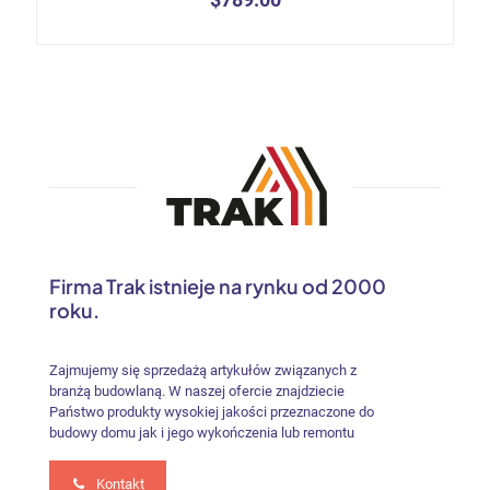
5.00
na 5
Ten
produkt
ma
wiele
wariantów.
Opcje
można
wybrać
na
stronie
produktu
Firma Trak istnieje na rynku od 2000
roku.
Zajmujemy się sprzedażą artykułów związanych z
branżą budowlaną. W naszej ofercie znajdziecie
Państwo produkty wysokiej jakości przeznaczone do
budowy domu jak i jego wykończenia lub remontu
Kontakt