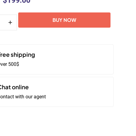
$
199.00
e
cena
cena
wynosiła:
wynosi:
BUY NOW
$250.00.
$199.00.
Free shipping
ver 500$
Chat online
ontact with our agent