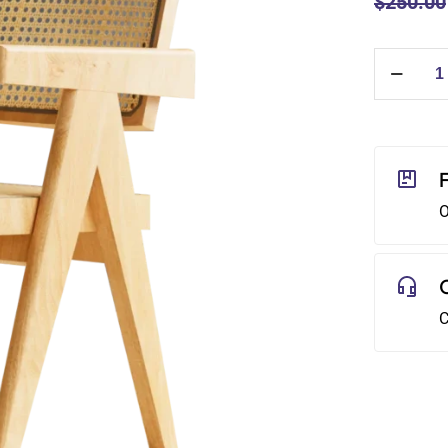
$
250.00
podstawi
oceny
klienta
ilość
Balcony
chair
O
C