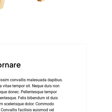
ornare
issim convallis malesuada dapibus.
ra vitae tempor sit. Neque duis non
neque donec. Pellentesque tempor
lentesque. Felis bibendum id duis
llam scelerisque dolor. Commodo
 Convallis facilisis euismod vel