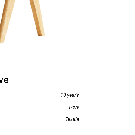
we
10 year's
Ivory
Textile