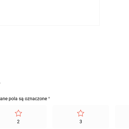
”
ne pola są oznaczone
*
2
3