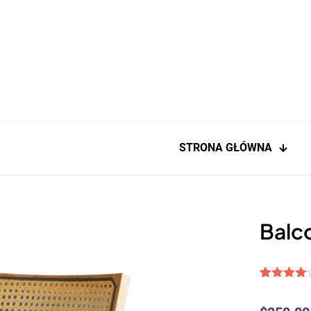
STRONA GŁÓWNA
Balc
Oceniony
1
4.00
na 5
na