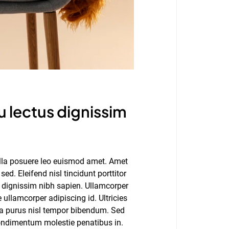
 lectus dignissim
nulla posuere leo euismod amet. Amet
ed. Eleifend nisl tincidunt porttitor
am dignissim nibh sapien. Ullamcorper
llamcorper adipiscing id. Ultricies
lla purus nisl tempor bibendum. Sed
ondimentum molestie penatibus in.