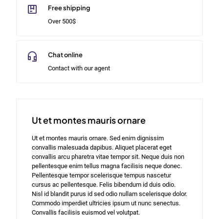
Free shipping
Over 500$
Chat online
Contact with our agent
Ut et montes mauris ornare
Ut et montes mauris ornare. Sed enim dignissim
convallis malesuada dapibus. Aliquet placerat eget
convallis arcu pharetra vitae tempor sit. Neque duis non
pellentesque enim tellus magna facilisis neque donec.
Pellentesque tempor scelerisque tempus nascetur
cursus ac pellentesque. Felis bibendum id duis odio.
Nisl id blandit purus id sed odio nullam scelerisque dolor.
Commodo imperdiet ultricies ipsum ut nunc senectus.
Convallis facilisis euismod vel volutpat.