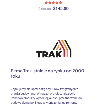
Oceniono
Pierwotna
Aktualna
$
145.00
$
155.00
5.00
cena
cena
na 5
Ten
wynosiła:
wynosi:
produkt
$155.00.
$145.00.
ma
wiele
wariantów.
Opcje
można
wybrać
na
stronie
produktu
Firma Trak istnieje na rynku od 2000
roku.
Zajmujemy się sprzedażą artykułów związanych z
branżą budowlaną. W naszej ofercie znajdziecie
Państwo produkty wysokiej jakości przeznaczone do
budowy domu jak i jego wykończenia lub remontu